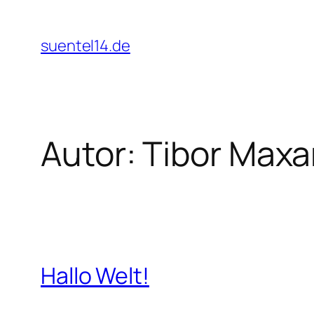
Zum
Inhalt
suentel14.de
springen
Autor:
Tibor Max
Hallo Welt!